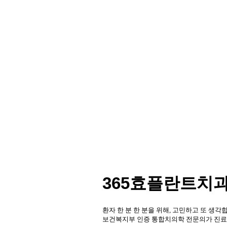
환자분들의 상
환자분들의 상
건강한 미소를 
최선의 치료
최선의 치료
최소삭제 라미
3
3
365효플란트치
환자 한 분 한 분을 위해, 고민하고 또 생각
보건복지부 인증 통합치의학 전문의가 진료