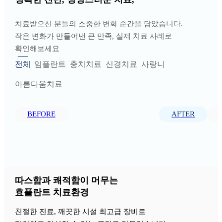
상태에서 사용됩니다.
무리한 진행보다는 환자 중심의 진료 흐름을
치료받으신 분들의 소중한 변화 순간을 담았습니다.
다만 소리 자체가 주는 긴장감이 있을 수 있어,
유지하는 것이 중요합니다.
작은 변화가 만들어낸 큰 만족, 실제 치료 사례로
치료 전과 과정 중 충분한 설명을 통해 불안감을
확인해보세요
줄이는 데 집중하고 있습니다.
전체
임플란트
충치치료
신경치료
사랑니
아름다움치료
BEFORE
AFTER
따스함과 쾌적함이 머무는
효플란트 치료환경
친절한 진료, 깨끗한 시설 최고급 장비로