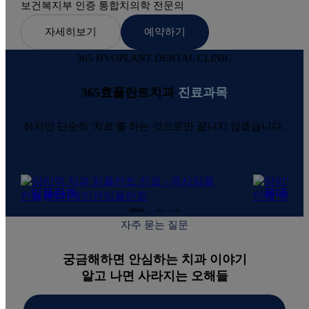
보건복지부 인증 통합치의학 전문의
자세히보기
예약하기
365 HYOPLANT DENTAL CLINIC
365효플란트치과
진료과목
하지만 단순히 '치료'를 하는 것으로만 끝나지 않겠습니다.
‹
›
임플란트
원데이
· 즉시임플란트
하루만에
자주 묻는 질문
· 네비게이션임플란트
자연스러운
궁금해하면 안심하는 치과 이야기
알고 나면 사라지는 오해들