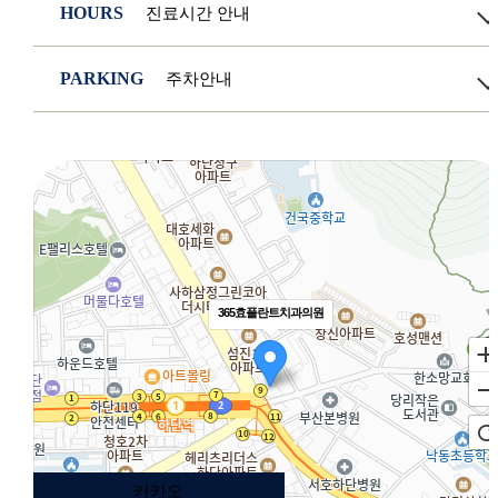
HOURS
진료시간 안내
진료안내
평
일
PARKING
주차안내
오전 09:30 - 오후 20:30
주
말
오시는 길
부산광역시 사하구 낙동대로 466, 4층
오전 09:30 - 오후 13:30
(주차장 이용 안내 : 성심 주차장, 신일
점
심
주차장, 로타리 주차장, 서진 주차장)
오후 12:30 – 오후 14:00
토요일,일요일은 점심시간 없습니다.
365효플란트치과의원
카카오